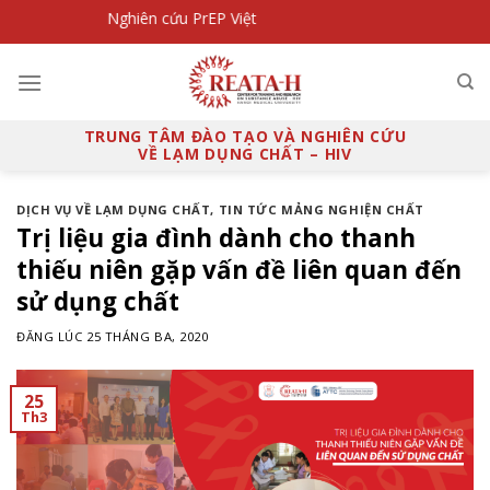
Skip
khám SHP
Nghiên cứu PrEP Việt
to
content
TRUNG TÂM ĐÀO TẠO VÀ NGHIÊN CỨU
VỀ LẠM DỤNG CHẤT – HIV
DỊCH VỤ VỀ LẠM DỤNG CHẤT
,
TIN TỨC MẢNG NGHIỆN CHẤT
Trị liệu gia đình dành cho thanh
thiếu niên gặp vấn đề liên quan đến
sử dụng chất
ĐĂNG LÚC
25 THÁNG BA, 2020
25
Th3